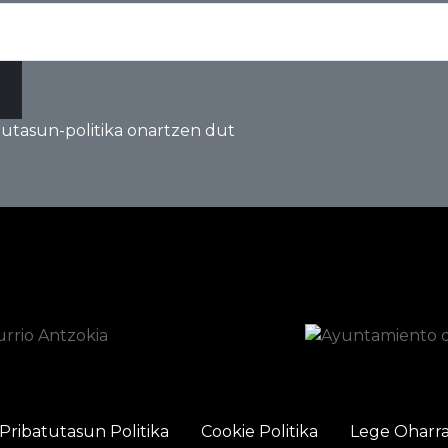
tutasun-politika onartzen dut
Pribatutasun Politika
Cookie Politika
Lege Oharr