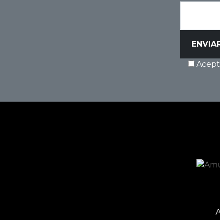
Acepto
A