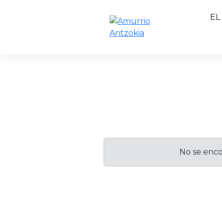
EL
No se enco